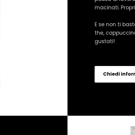
macinati. Propr
E se non ti bast
the, cappuccino
gustati!
Chiedi info