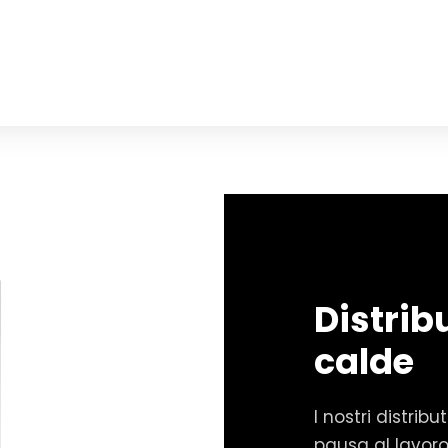
Distrib
calde
I nostri distrib
pausa al lavor