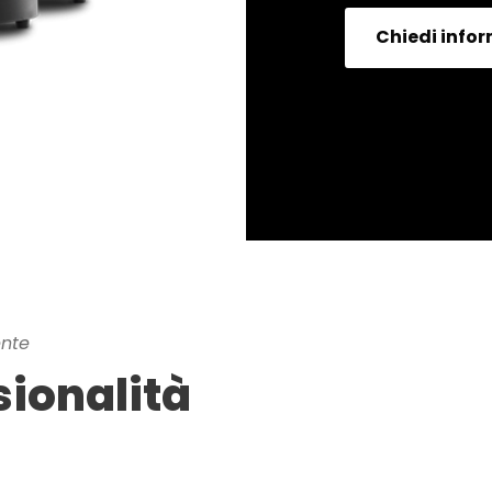
Chiedi info
ente
sionalità