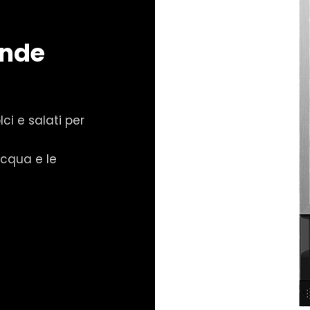
ande
ci e salati per
’acqua e le