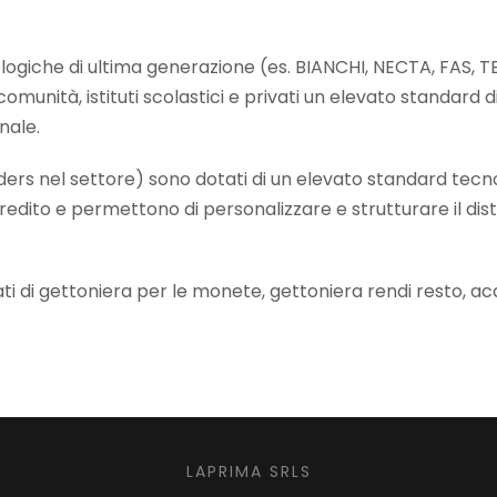
ogiche di ultima generazione (es. BIANCHI, NECTA, FAS, TE
munità, istituti scolastici e privati un elevato standard di
nale.
ders nel settore) sono dotati di un elevato standard tec
i credito e permettono di personalizzare e strutturare il di
tati di gettoniera per le monete, gettoniera rendi resto, 
LAPRIMA SRLS