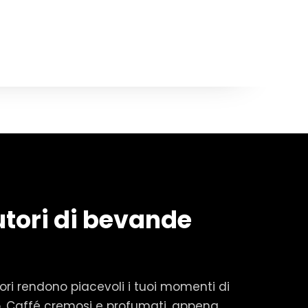
utori di bevande
utori rendono piacevoli i tuoi momenti di
o. Caffé cremosi e profumati, appena